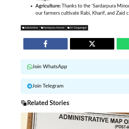
Agriculture:
Thanks to the ‘Sardarpura Minor
our farmers cultivate Rabi, Kharif, and Zaid c
Sadulshahar
Sardarpura Jeewan
Sri Ganganagar
Join WhatsApp
Join Telegram
Related Stories