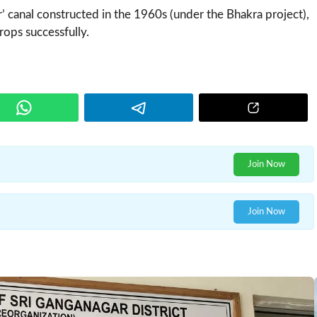
’ canal constructed in the 1960s (under the Bhakra project),
rops successfully.
Join Now
Join Now