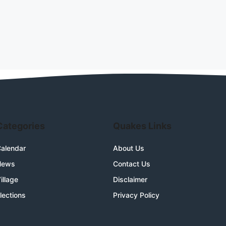
Categories
Quakes Links
alendar
About Us
News
Contact Us
illage
Disclaimer
lections
Privacy Policy