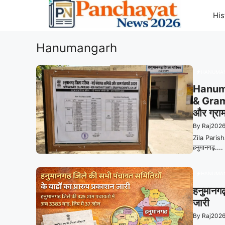
Skip
His
to
content
Hanumangarh
HANUMA
Hanum
& Gram
और ग्राम
By
Raj202
Zila Pari
हनुमानगढ़....
HANUMA
हनुमानगढ
जारी
By
Raj202