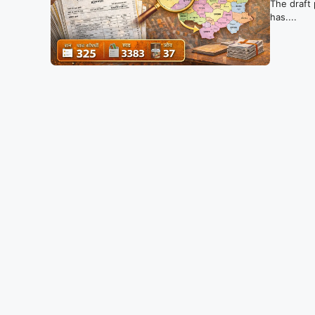
The draft 
has....