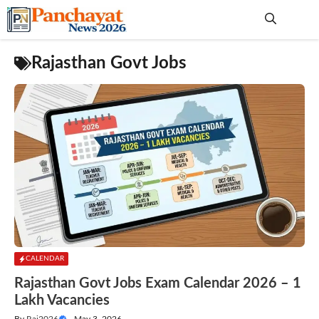
Skip
to
content
Me
Rajasthan Govt Jobs
CALENDAR
Rajasthan Govt Jobs Exam Calendar 2026 – 1
Lakh Vacancies
By
Raj2026
—
May 3, 2026